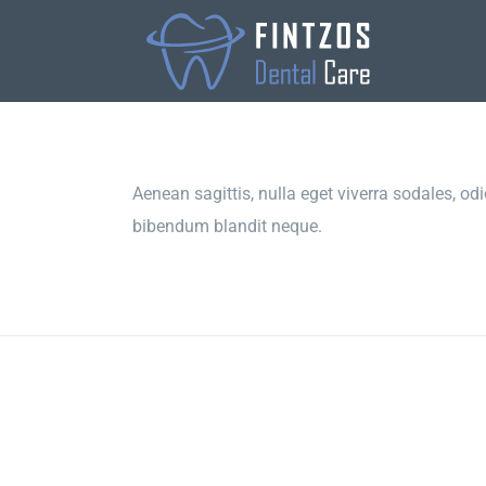
Skip
to
content
Aenean sagittis, nulla eget viverra sodales, odi
bibendum blandit neque.